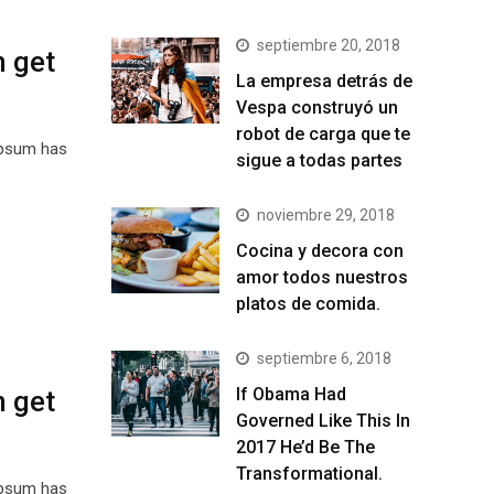
septiembre 20, 2018
n get
La empresa detrás de
Vespa construyó un
robot de carga que te
Ipsum has
sigue a todas partes
noviembre 29, 2018
Cocina y decora con
amor todos nuestros
platos de comida.
septiembre 6, 2018
If Obama Had
n get
Governed Like This In
2017 He’d Be The
Transformational.
Ipsum has