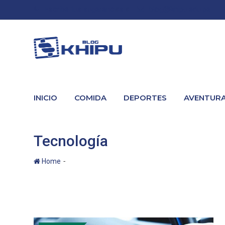
Skip
Escribe tus sugerencias a
blog@khipu.edu.pe
to
content
INICIO
COMIDA
DEPORTES
AVENTUR
Tecnología
-
Home
Tecnología