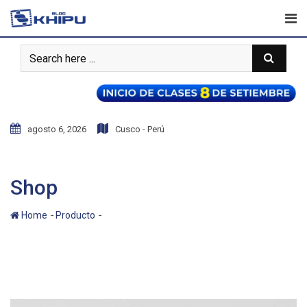
Skip
to
content
agosto 6, 2026
Cusco - Perú
Shop
-
-
Home
Producto
Coffee Cup Mockup