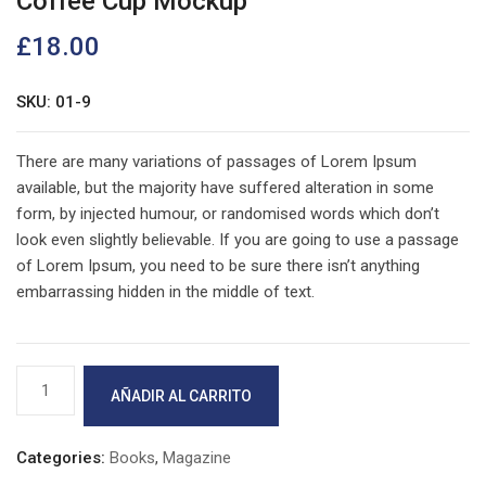
Coffee Cup Mockup
£
18.00
SKU: 01-9
There are many variations of passages of Lorem Ipsum
available, but the majority have suffered alteration in some
form, by injected humour, or randomised words which don’t
look even slightly believable. If you are going to use a passage
of Lorem Ipsum, you need to be sure there isn’t anything
embarrassing hidden in the middle of text.
Coffee
AÑADIR AL CARRITO
Cup
Mockup
cantidad
Categories:
Books
,
Magazine