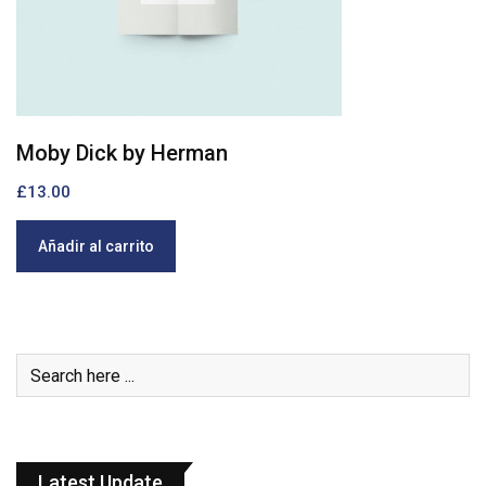
Moby Dick by Herman
B
£
13.00
£
Añadir al carrito
Latest Update